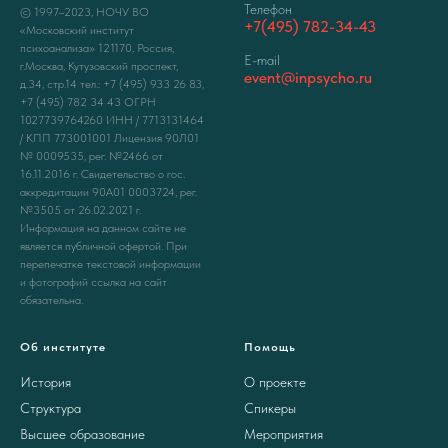
Телефон
© 1997–2023, НОЧУ ВО
+7(495) 782-34-43
«Московский институт
психоанализа» 121170, Россия,
E-mail
г.Москва, Кутузовский проспект,
event@inpsycho.ru
д.34, стр.14 тел.: +7 (495) 933 26 83,
+7 (495) 782 34 43 ОГРН
1027739764260 ИНН / 7713131464
/ КПП 773001001 Лицензия 90Л01
№ 0009535, рег. №2466 от
16.11.2016 г. Свидетельство о гос.
аккредитации 90А01 0003724, рег.
№3505 от 26.02.2021 г.
Информация на данном сайте не
является публичной офертой. При
перепечатке текстовой информации
и фотографий ссылка на сайт
обязательна.
Об институте
Помощь
История
О проекте
Структура
Спикеры
Высшее образование
Мероприятия